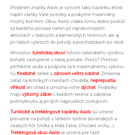
Poslaním značky Asolo je vytvoriť takú topánku, ktorá
naplní všetky Vaše potreby a poskytne maximálny
možný komfort. Obuv Asolo vďaka tomu dobre poslúži
za každého počasia nielen pri najnáročnejších
aktivitách v ľadových a kamenistých terénoch, ale aj
pri Vašich výletoch do prírody a prechádzkach po okolí.
Množstvo
turistickej obuvi
tohoto talianskeho výrobcu
bohaté zastúpenie v našej ponuke. Prečo? Pretože
perfektne sedia a podporia ťa k maximálnemu výkonu.
Sú
flexibilné
, ľahké a
zároveň veľmi odolné
. Zmiernia
záťaž na kritických miestach chodidla,
neprepustia
vlhkosť
ani chlad a umožnia nohe
dýchať
. Podrážky
majú
výborný záber
v každom teréne a zabránia
pošmyknutiu aj pri tých najprudších zostupoch.
Turistické a
trekkingové topánky Asolo
sú určené
prevažne na pohyb v ľahkom teréne slovenských a
českých hôr (Veľká a Malá Fatra, Chočské vrchy,…).
Trekkingová obuv Asolo
je určená pre ťažší