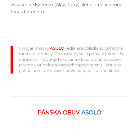
vysokohorský terén (Alpy, Tatry) alebo na viacdenné
túry s batohom…
Vývojári značky
ASOLO
vedia aké dôležité sú pohodlné
turistické topánky. Chceme aby ste si pobyt v prírode čo
najviac užili. Obuv je testovaná v laboratóriu a súčasne
priamo v prírode na všetkých typoch terénu. Testuje sa
pohodlnosť, priľnavosť k povrchu, stabilita a odolnosť.
PÁNSKA OBUV
ASOLO