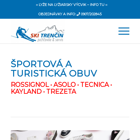
›› LYŽE NA LYŽIARSKY VÝCVIK – INFO TU ‹‹
OBJEDNÁVKY A INFO:
0907/202845
ŠPORTOVÁ A
TURISTICKÁ OBUV
ROSSIGNOL • ASOLO • TECNICA •
KAYLAND • TREZETA