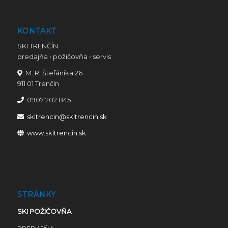
KONTAKT
SKI TRENČÍN
predajňa • požičovňa • servis
M. R. Štefánika 26
911 01 Trenčín
0907 202 845
skitrencin@skitrencin.sk
www.skitrencin.sk
STRÁNKY
SKI POŽIČOVŇA