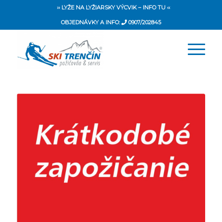
›› LYŽE NA LYŽIARSKY VÝCVIK – INFO TU ‹‹
OBJEDNÁVKY A INFO:
0907/202845