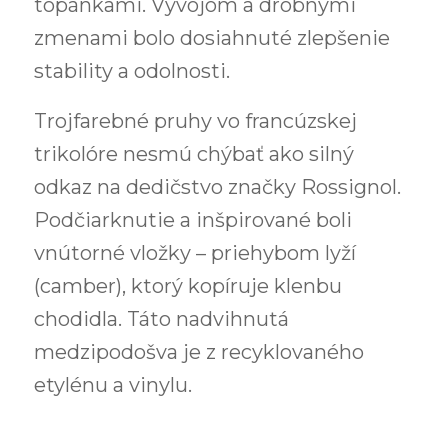
topánkami. Vývojom a drobnými
zmenami bolo dosiahnuté zlepšenie
stability a odolnosti.
Trojfarebné pruhy vo francúzskej
trikolóre nesmú chýbať ako silný
odkaz na dedičstvo značky Rossignol.
Podčiarknutie a inšpirované boli
vnútorné vložky – priehybom lyží
(camber), ktorý kopíruje klenbu
chodidla. Táto nadvihnutá
medzipodošva je z recyklovaného
etylénu a vinylu.