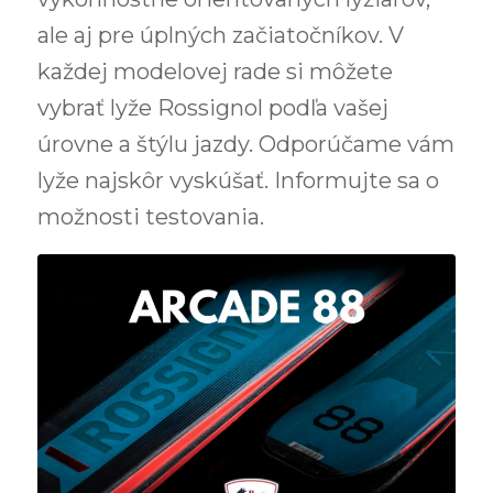
ale aj pre úplných začiatočníkov. V
každej modelovej rade si môžete
vybrať lyže Rossignol podľa vašej
úrovne a štýlu jazdy. Odporúčame vám
lyže najskôr vyskúšať. Informujte sa o
možnosti testovania.