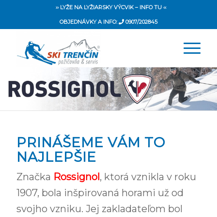
›› LYŽE NA LYŽIARSKY VÝCVIK – INFO TU ‹‹
OBJEDNÁVKY A INFO:
0907/202845
PRINÁŠEME VÁM TO
NAJLEPŠIE
Značka
Rossignol
, ktorá vznikla v roku
1907, bola inšpirovaná horami už od
svojho vzniku. Jej zakladateľom bol